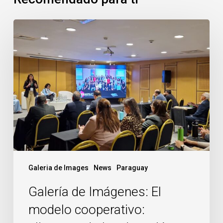
Galería
de
Imágenes:
El
modelo
cooperativo:
alimentando
la
educación
y
las
Galeria de Images
News
Paraguay
generaciones
Galería de Imágenes: El
futuras
modelo cooperativo: