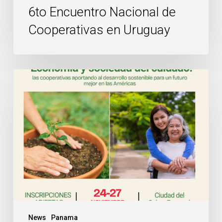
6to Encuentro Nacional de
Cooperativas en Uruguay
¡Nos
vemos
en
la
Ciudad
del
Saber!
Informaciones
logísticas
sobre
el
News
Panama