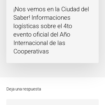
4to
¡Nos vemos en la Ciudad del
evento
oficial
Saber! Informaciones
del
logísticas sobre el 4to
Año
evento oficial del Año
Internacional
Internacional de las
de
las
Cooperativas
Cooperativas
Deja una respuesta