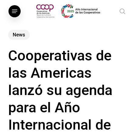
Saltar
Menú
al
busca
contenido
principal
News
Cooperativas de
las Americas
lanzó su agenda
para el Año
Internacional de