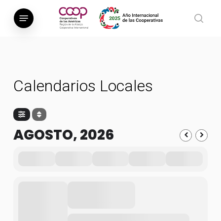
Saltar
Menú
al
busca
contenido
principal
Calendarios Locales
AGOSTO, 2026