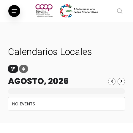
Saltar
Menú
al
busca
contenido
principal
Calendarios Locales
AGOSTO, 2026
NO EVENTS