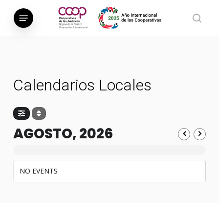
Saltar
Menú
al
busca
contenido
principal
Calendarios Locales
AGOSTO, 2026
NO EVENTS