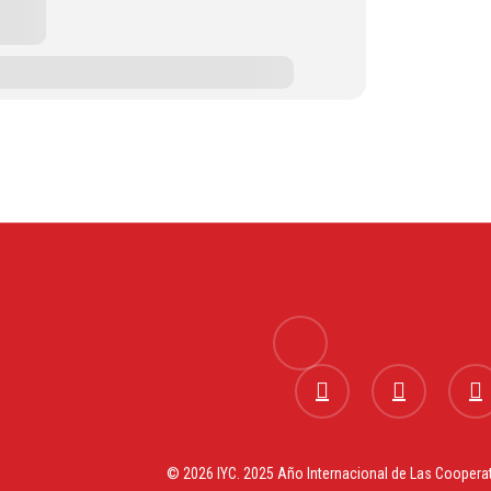
x-
twitter
facebook
linkedin
instag
© 2026 IYC. 2025 Año Internacional de Las Cooperat