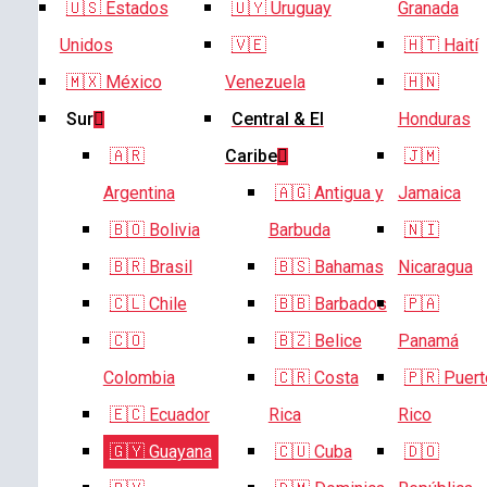
🇺🇸 Estados
🇺🇾 Uruguay
Granada
Unidos
🇻🇪
🇭🇹 Haití
🇲🇽 México
Venezuela
🇭🇳
Sur
Central & El
Honduras
🇦🇷
Caribe
🇯🇲
Argentina
🇦🇬 Antigua y
Jamaica
🇧🇴 Bolivia
Barbuda
🇳🇮
🇧🇷 Brasil
🇧🇸 Bahamas
Nicaragua
🇨🇱 Chile
🇧🇧 Barbados
🇵🇦
🇨🇴
🇧🇿 Belice
Panamá
Colombia
🇨🇷 Costa
🇵🇷 Puert
🇪🇨 Ecuador
Rica
Rico
🇬🇾 Guayana
🇨🇺 Cuba
🇩🇴