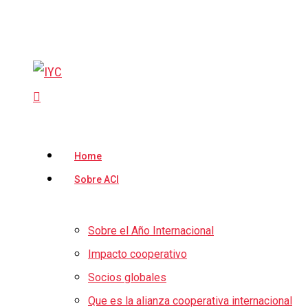
Saltar
al
contenido
principal
buscar
Menú
Home
Sobre ACI
Sobre el Año Internacional
Impacto cooperativo
Socios globales
Que es la alianza cooperativa internacional