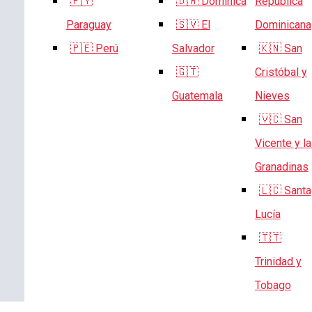
🇵🇾
🇩🇲 Dominica
República
Paraguay
🇸🇻 El
Dominicana
🇵🇪 Perú
Salvador
🇰🇳 San
🇬🇹
Cristóbal y
Guatemala
Nieves
🇻🇨 San
Vicente y l
Granadinas
🇱🇨 Santa
Lucía
🇹🇹
Trinidad y
Tobago