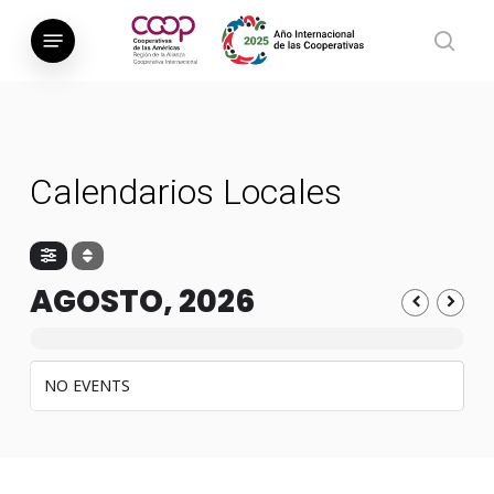
Saltar
Menú
al
busca
contenido
principal
Calendarios Locales
AGOSTO, 2026
NO EVENTS