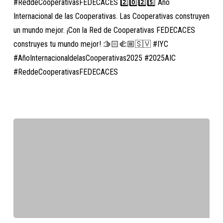
#ReddeCooperativasFEDECACES 2️⃣0️⃣2️⃣5️⃣ Año
las
Internacional de las Cooperativas. Las Cooperativas construyen
Cooperativas
un mundo mejor. ¡Con la Red de Cooperativas FEDECACES
2025
construyes tu mundo mejor! 🫱🏻‍🫲🏼🇸🇻 #IYC
#AñoInternacionaldelasCooperativas2025 #2025AIC
#ReddeCooperativasFEDECACES