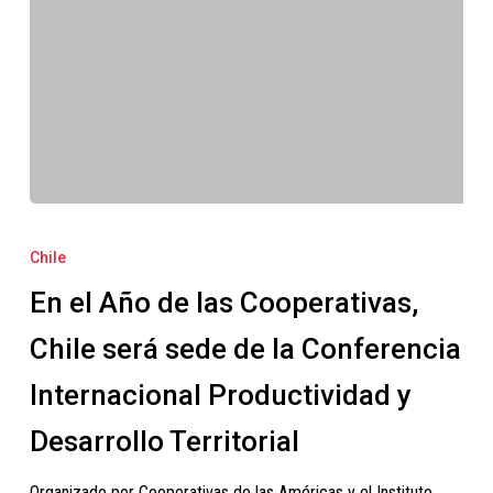
En
el
Chile
Año
En el Año de las Cooperativas,
de
las
Chile será sede de la Conferencia
Cooperativas,
Internacional Productividad y
Chile
será
Desarrollo Territorial
sede
Organizado por Cooperativas de las Américas y el Instituto