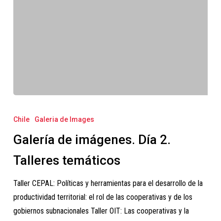
Galería
de
Chile
Galeria de Images
imágenes.
Galería de imágenes. Día 2.
Día
2.
Talleres temáticos
Talleres
Taller CEPAL: Políticas y herramientas para el desarrollo de la
temáticos
productividad territorial: el rol de las cooperativas y de los
gobiernos subnacionales Taller OIT: Las cooperativas y la