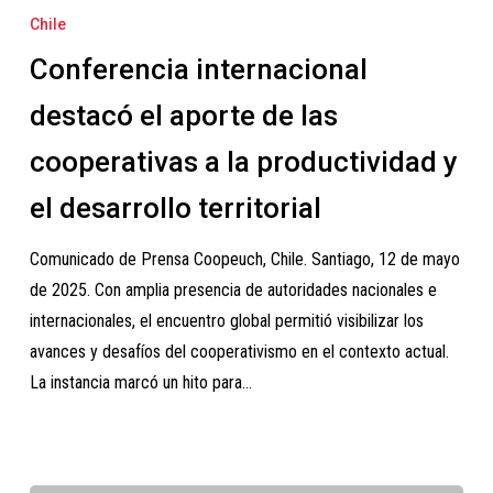
internacional
Chile
destacó
Conferencia internacional
el
aporte
destacó el aporte de las
de
cooperativas a la productividad y
las
cooperativas
el desarrollo territorial
a
Comunicado de Prensa Coopeuch, Chile. Santiago, 12 de mayo
la
de 2025. Con amplia presencia de autoridades nacionales e
productividad
internacionales, el encuentro global permitió visibilizar los
y
avances y desafíos del cooperativismo en el contexto actual.
el
La instancia marcó un hito para…
desarrollo
territorial