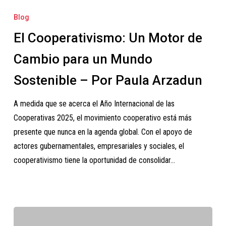
Cooperativismo:
Blog
Un
El Cooperativismo: Un Motor de
Motor
de
Cambio para un Mundo
Cambio
Sostenible – Por Paula Arzadun
para
un
A medida que se acerca el Año Internacional de las
Mundo
Cooperativas 2025, el movimiento cooperativo está más
Sostenible
presente que nunca en la agenda global. Con el apoyo de
–
actores gubernamentales, empresariales y sociales, el
Por
cooperativismo tiene la oportunidad de consolidar…
Paula
Arzadun