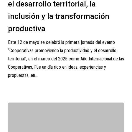
por
el desarrollo territorial, la
el
inclusión y la transformación
desarrollo
territorial,
productiva
la
Este 12 de mayo se celebró la primera jornada del evento
inclusión
“Cooperativas promoviendo la productividad y el desarrollo
y
territorial”, en el marco del 2025 como Año Internacional de las
la
Cooperativas. Fue un día rico en ideas, experiencias y
transformación
propuestas, en…
productiva