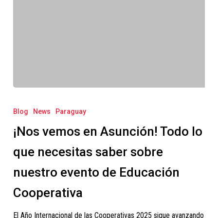
¡Nos
vemos
Blog
News
Paraguay
en
¡Nos vemos en Asunción! Todo lo
Asunción!
Todo
que necesitas saber sobre
lo
nuestro evento de Educación
que
necesitas
Cooperativa
saber
El Año Internacional de las Cooperativas 2025 sigue avanzando
sobre