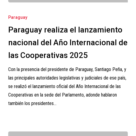
Paraguay
realiza
Paraguay
el
Paraguay realiza el lanzamiento
lanzamiento
nacional
nacional del Año Internacional de
del
las Cooperativas 2025
Año
Internacional
Con la presencia del presidente de Paraguay, Santiago Peña, y
de
las principales autoridades legislativas y judiciales de ese país,
las
se realizó el lanzamiento oficial del Año Internacional de las
Cooperativas
Cooperativas en la sede del Parlamento, adonde hablaron
2025
también los presidentes…