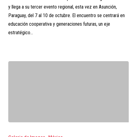
y llega a su tercer evento regional, esta vez en Asunción,
nuestro
Paraguay, del 7 al 10 de octubre. El encuentro se centrará en
evento
educación cooperativa y generaciones futuras, un eje
de
estratégico…
Educación
Cooperativa
Galería
de