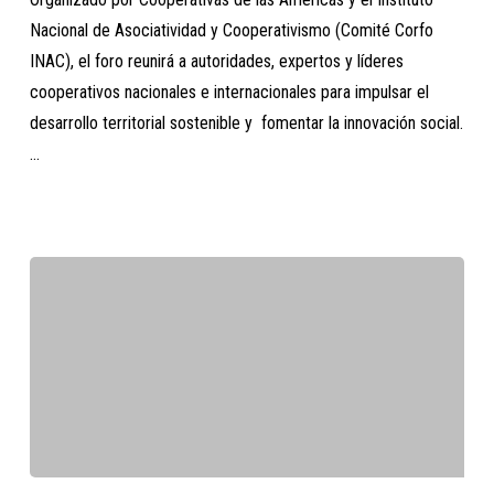
de
Nacional de Asociatividad y Cooperativismo (Comité Corfo
la
INAC), el foro reunirá a autoridades, expertos y líderes
Conferencia
cooperativos nacionales e internacionales para impulsar el
Internacional
desarrollo territorial sostenible y fomentar la innovación social.
Productividad
…
y
Desarrollo
Territorial
El