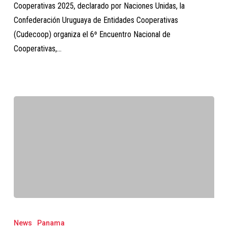
Cooperativas 2025, declarado por Naciones Unidas, la
Confederación Uruguaya de Entidades Cooperativas
(Cudecoop) organiza el 6º Encuentro Nacional de
Cooperativas,…
¡Nos
vemos
News
Panama