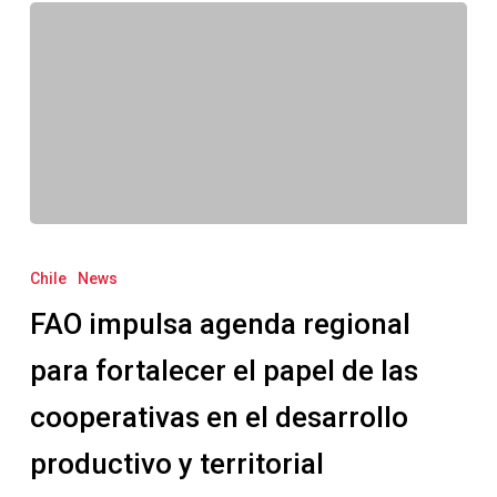
FAO
impulsa
Chile
News
agenda
FAO impulsa agenda regional
regional
para
para fortalecer el papel de las
fortalecer
cooperativas en el desarrollo
el
papel
productivo y territorial
de