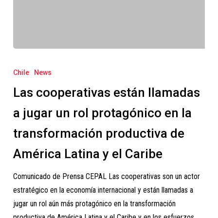
Las
cooperativas
Chile
News
están
Las cooperativas están llamadas
llamadas
a
a jugar un rol protagónico en la
jugar
transformación productiva de
un
rol
América Latina y el Caribe
protagónico
Comunicado de Prensa CEPAL Las cooperativas son un actor
en
estratégico en la economía internacional y están llamadas a
la
jugar un rol aún más protagónico en la transformación
transformación
productiva de América Latina y el Caribe y en los esfuerzos