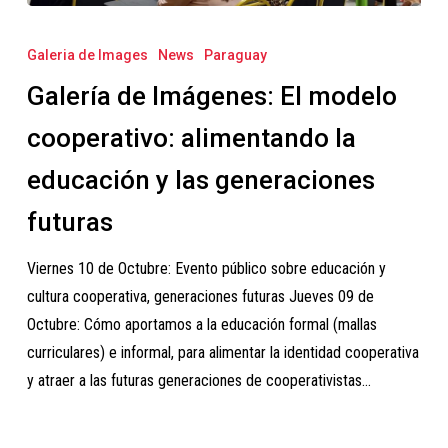
Galería
de
Galeria de Images
News
Paraguay
Imágenes:
Galería de Imágenes: El modelo
El
modelo
cooperativo: alimentando la
cooperativo:
educación y las generaciones
alimentando
la
futuras
educación
Viernes 10 de Octubre: Evento público sobre educación y
y
cultura cooperativa, generaciones futuras Jueves 09 de
las
Octubre: Cómo aportamos a la educación formal (mallas
generaciones
curriculares) e informal, para alimentar la identidad cooperativa
futuras
y atraer a las futuras generaciones de cooperativistas…