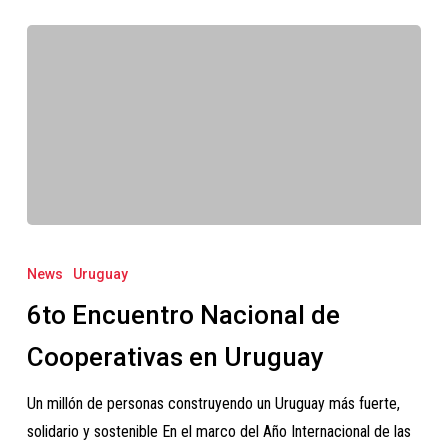
6to
Encuentro
News
Uruguay
Nacional
6to Encuentro Nacional de
de
Cooperativas
Cooperativas en Uruguay
en
Un millón de personas construyendo un Uruguay más fuerte,
Uruguay
solidario y sostenible En el marco del Año Internacional de las