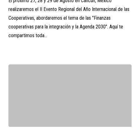
El próximo 27, 28 y 29 de Agosto en Cancún, México
nuestro
realizaremos el II Evento Regional del Año Internacional de las
evento
Cooperativas, abordaremos el tema de las "Finanzas
en
cooperativas para la integración y la Agenda 2030". Aquí te
México
compartimos toda…
Galería
de