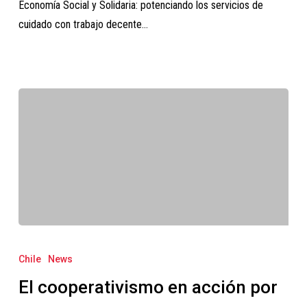
Economía Social y Solidaria: potenciando los servicios de
cuidado con trabajo decente…
El
cooperativismo
Chile
News
en
El cooperativismo en acción por
acción