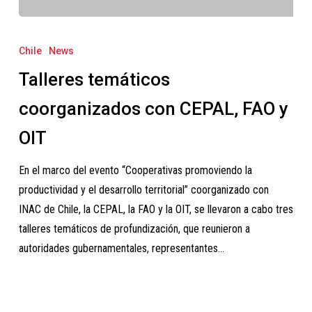
Talleres
temáticos
Chile
News
coorganizados
Talleres temáticos
con
CEPAL,
coorganizados con CEPAL, FAO y
FAO
OIT
y
OIT
En el marco del evento “Cooperativas promoviendo la
productividad y el desarrollo territorial” coorganizado con
INAC de Chile, la CEPAL, la FAO y la OIT, se llevaron a cabo tres
talleres temáticos de profundización, que reunieron a
autoridades gubernamentales, representantes…