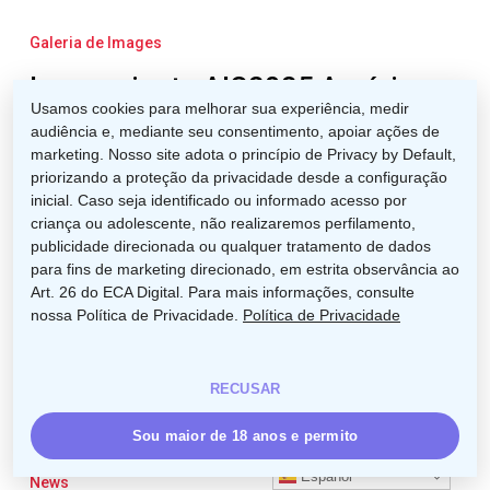
Lanzamiento
AIC2025
Galeria de Images
Américas
Lanzamiento AIC2025 Américas
Usamos cookies para melhorar sua experiência, medir
audiência e, mediante seu consentimento, apoiar ações de
marketing. Nosso site adota o princípio de Privacy by Default,
priorizando a proteção da privacidade desde a configuração
inicial. Caso seja identificado ou informado acesso por
criança ou adolescente, não realizaremos perfilamento,
publicidade direcionada ou qualquer tratamento de dados
para fins de marketing direcionado, em estrita observância ao
Art. 26 do ECA Digital. Para mais informações, consulte
nossa Política de Privacidade.
Política de Privacidade
RECUSAR
Sou maior de 18 anos e permito
Cooperativas
de
Español
News