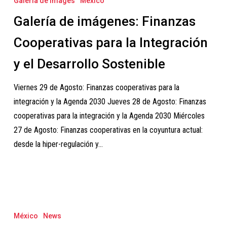
Galeria de Images
México
imágenes:
Galería de imágenes: Finanzas
Finanzas
Cooperativas
Cooperativas para la Integración
para
y el Desarrollo Sostenible
la
Integración
Viernes 29 de Agosto: Finanzas cooperativas para la
y
integración y la Agenda 2030 Jueves 28 de Agosto: Finanzas
el
cooperativas para la integración y la Agenda 2030 Miércoles
Desarrollo
27 de Agosto: Finanzas cooperativas en la coyuntura actual:
Sostenible
desde la hiper-regulación y…
Informaciones
logísticas
México
News
sobre