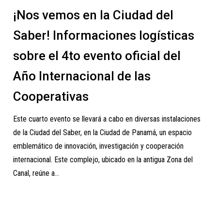
en
¡Nos vemos en la Ciudad del
la
Ciudad
Saber! Informaciones logísticas
del
sobre el 4to evento oficial del
Saber!
Informaciones
Año Internacional de las
logísticas
Cooperativas
sobre
el
Este cuarto evento se llevará a cabo en diversas instalaciones
4to
de la Ciudad del Saber, en la Ciudad de Panamá, un espacio
evento
emblemático de innovación, investigación y cooperación
oficial
internacional. Este complejo, ubicado en la antigua Zona del
del
Canal, reúne a…
Año
Internacional
de