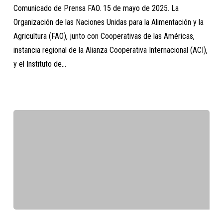
Comunicado de Prensa FAO. 15 de mayo de 2025. La
las
Organización de las Naciones Unidas para la Alimentación y la
cooperativas
Agricultura (FAO), junto con Cooperativas de las Américas,
en
instancia regional de la Alianza Cooperativa Internacional (ACI),
el
y el Instituto de…
desarrollo
productivo
y
territorial
Conferencia