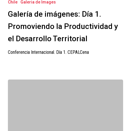
Chile
Galeria de Images
imágenes:
Galería de imágenes: Día 1.
Día
1.
Promoviendo la Productividad y
Promoviendo
el Desarrollo Territorial
la
Productividad
Conferencia Internacional. Día 1. CEPALCena
y
el
Desarrollo
Territorial