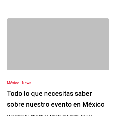
Todo
lo
México
News
que
Todo lo que necesitas saber
necesitas
saber
sobre nuestro evento en México
sobre