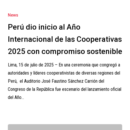
las
Perú
Cooperativas
dio
News
inicio
Perú dio inicio al Año
al
Año
Internacional de las Cooperativas
Internacional
2025 con compromiso sostenible
de
las
Lima, 15 de julio de 2025 – En una ceremonia que congregó a
Cooperativas
autoridades y líderes cooperativistas de diversas regiones del
2025
Perú, el Auditorio José Faustino Sánchez Carrión del
con
Congreso de la República fue escenario del lanzamiento oficial
compromiso
del Año…
sostenible