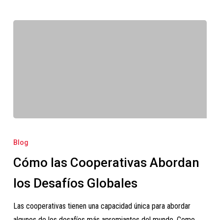
Cómo
las
Blog
Cooperativas
Cómo las Cooperativas Abordan
Abordan
los
los Desafíos Globales
Desafíos
Las cooperativas tienen una capacidad única para abordar
Globales
algunos de los desafíos más apremiantes del mundo. Como