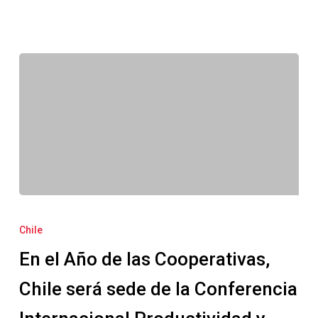
En
el
Chile
Año
En el Año de las Cooperativas,
de
las
Chile será sede de la Conferencia
Cooperativas,