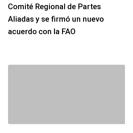
el
Comité Regional de Partes
Comité
Aliadas y se firmó un nuevo
Regional
de
acuerdo con la FAO
Partes
Aliadas
y
se
firmó
un
nuevo
acuerdo
con
la
FAO
India