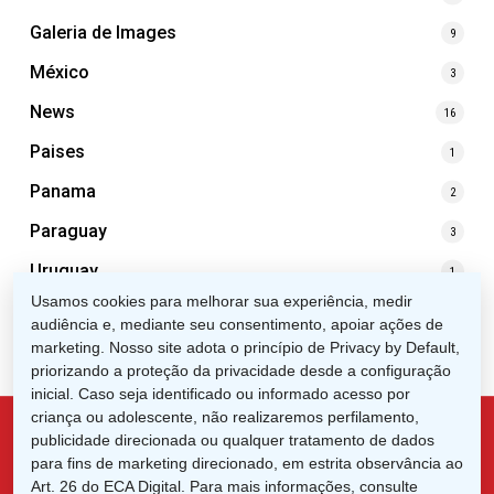
Galeria de Images
9
México
3
News
16
Paises
1
Panama
2
Paraguay
3
Uruguay
1
Usamos cookies para melhorar sua experiência, medir
audiência e, mediante seu consentimento, apoiar ações de
marketing. Nosso site adota o princípio de Privacy by Default,
priorizando a proteção da privacidade desde a configuração
inicial. Caso seja identificado ou informado acesso por
criança ou adolescente, não realizaremos perfilamento,
publicidade direcionada ou qualquer tratamento de dados
para fins de marketing direcionado, em estrita observância ao
x-
facebook
linkedin
instagram
Art. 26 do ECA Digital. Para mais informações, consulte