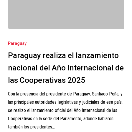
Paraguay
realiza
Paraguay
el
Paraguay realiza el lanzamiento
lanzamiento
nacional
nacional del Año Internacional de
del
las Cooperativas 2025
Año
Internacional
Con la presencia del presidente de Paraguay, Santiago Peña, y
de
las principales autoridades legislativas y judiciales de ese país,
las
se realizó el lanzamiento oficial del Año Internacional de las
Cooperativas
Cooperativas en la sede del Parlamento, adonde hablaron
2025
también los presidentes…