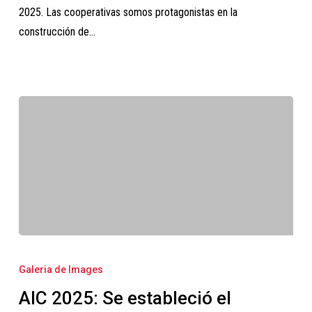
Cooperativas
2025. Las cooperativas somos protagonistas en la
construcción de…
AIC
2025:
Galeria de Images
Se
AIC 2025: Se estableció el
estableció