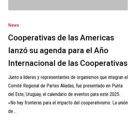
Cooperativas
de
News
las
Cooperativas de las Americas
Americas
lanzó
lanzó su agenda para el Año
su
Internacional de las Cooperativas
agenda
para
Junto a líderes y representantes de organismos que integran el
el
Comité Regional de Partes Aliadas, fue presentado en Punta
Año
del Este, Uruguay, el calendario de eventos para este 2025.
Internacional
«No hay fronteras para el impacto del cooperativismo. La unión
de
de…
las
Cooperativas