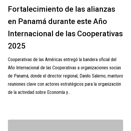
las
Fortalecimiento de las alianzas
alianzas
en
en Panamá durante este Año
Panamá
Internacional de las Cooperativas
durante
este
2025
Año
Cooperativas de las Américas entregó la bandera oficial del
Internacional
Año Internacional de las Cooperativas a organizaciones socias
de
de Panamá, donde el director regional, Danilo Salerno, mantuvo
las
reuniones clave con actores estratégicos para la organización
Cooperativas
de la actividad sobre Economía y…
2025