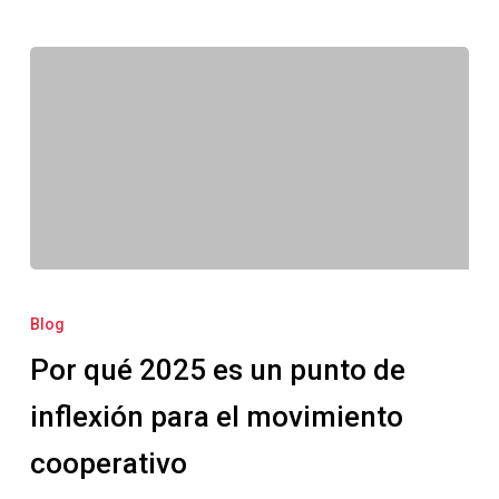
Por
qué
Blog
2025
Por qué 2025 es un punto de
es
un
inflexión para el movimiento
punto
cooperativo
de