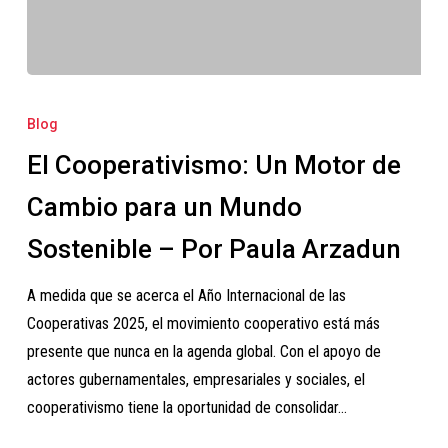
El
Cooperativismo:
Blog
Un
El Cooperativismo: Un Motor de
Motor
de
Cambio para un Mundo
Cambio
Sostenible – Por Paula Arzadun
para
un
A medida que se acerca el Año Internacional de las
Mundo
Cooperativas 2025, el movimiento cooperativo está más
Sostenible
presente que nunca en la agenda global. Con el apoyo de
–
actores gubernamentales, empresariales y sociales, el
Por
cooperativismo tiene la oportunidad de consolidar…
Paula