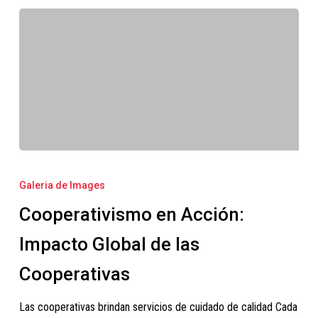
Cooperativismo
en
Galeria de Images
Acción:
Cooperativismo en Acción:
Impacto
Global
Impacto Global de las
de
Cooperativas
las
Cooperativas
Las cooperativas brindan servicios de cuidado de calidad Cada