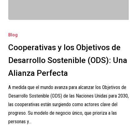
Cooperativas
y
Blog
los
Cooperativas y los Objetivos de
Objetivos
de
Desarrollo Sostenible (ODS): Una
Desarrollo
Alianza Perfecta
Sostenible
(ODS):
A medida que el mundo avanza para alcanzar los Objetivos de
Una
Desarrollo Sostenible (ODS) de las Naciones Unidas para 2030,
Alianza
las cooperativas están surgiendo como actores clave del
Perfecta
progreso. Su modelo de negocio único, que prioriza a las
personas y…