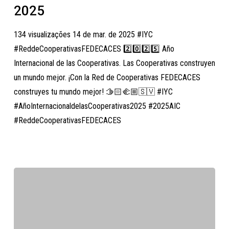
Año
2025
Internacional
134 visualizações 14 de mar. de 2025 #IYC
de
#ReddeCooperativasFEDECACES 2️⃣0️⃣2️⃣5️⃣ Año
las
Internacional de las Cooperativas. Las Cooperativas construyen
Cooperativas
un mundo mejor. ¡Con la Red de Cooperativas FEDECACES
2025
construyes tu mundo mejor! 🫱🏻‍🫲🏼🇸🇻 #IYC
#AñoInternacionaldelasCooperativas2025 #2025AIC
#ReddeCooperativasFEDECACES