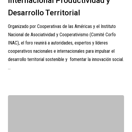
Internacional Productividad y
Chile
será
Desarrollo Territorial
sede
Organizado por Cooperativas de las Américas y el Instituto
de
Nacional de Asociatividad y Cooperativismo (Comité Corfo
la
INAC), el foro reunirá a autoridades, expertos y líderes
Conferencia
cooperativos nacionales e internacionales para impulsar el
Internacional
desarrollo territorial sostenible y fomentar la innovación social.
Productividad
…
y
Desarrollo
Territorial