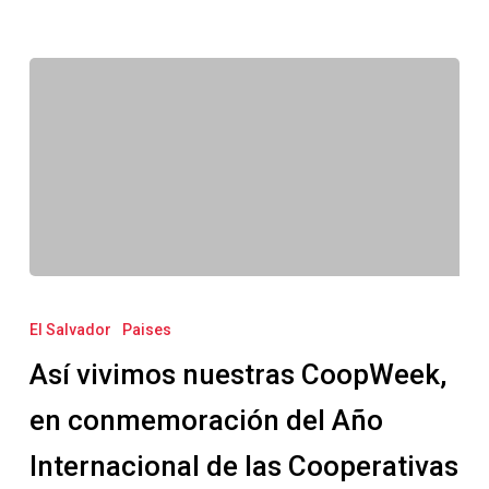
Arzadun
Así
vivimos
El Salvador
Paises
nuestras
Así vivimos nuestras CoopWeek,
CoopWeek,
en
en conmemoración del Año
conmemoración
Internacional de las Cooperativas
del