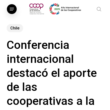
Saltar
Menú
al
busca
contenido
principal
Chile
Conferencia
internacional
destacó el aporte
de las
cooperativas a la