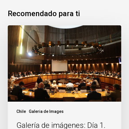
Recomendado para ti
Galería
de
imágenes:
Día
1.
Promoviendo
la
Productividad
y
el
Desarrollo
Chile
Galeria de Images
Territorial
Galería de imágenes: Día 1.