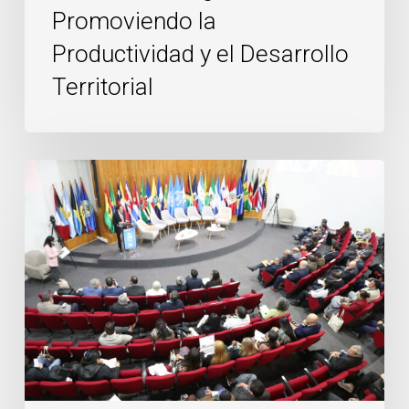
Promoviendo la
Productividad y el Desarrollo
Territorial
Talleres
temáticos
coorganizados
con
CEPAL,
FAO
y
OIT