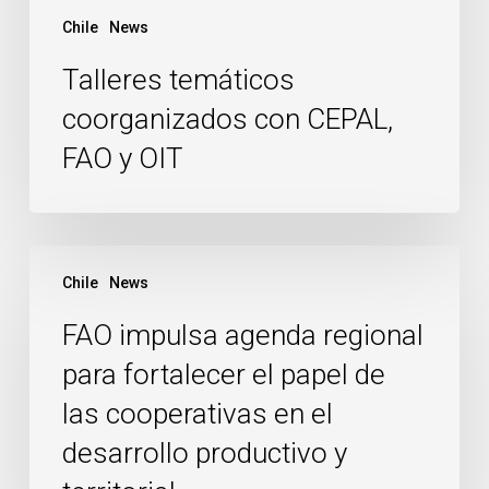
Chile
News
Talleres temáticos
coorganizados con CEPAL,
FAO y OIT
FAO
Chile
News
impulsa
agenda
FAO impulsa agenda regional
regional
para fortalecer el papel de
para
las cooperativas en el
fortalecer
el
desarrollo productivo y
papel