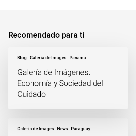
Recomendado para ti
Galería
Blog
Galeria de Images
Panama
de
Imágenes:
Galería de Imágenes:
Economía
Economía y Sociedad del
y
Cuidado
Sociedad
del
Cuidado
Galería
Galeria de Images
News
Paraguay
de