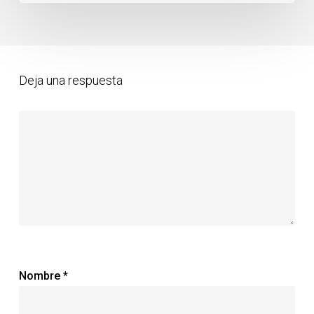
y
el
Desarrollo
Sostenible
Deja una respuesta
Nombre
*