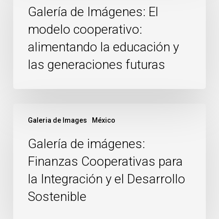
Imágenes:
Galería de Imágenes: El
El
modelo cooperativo:
modelo
alimentando la educación y
cooperativo:
alimentando
las generaciones futuras
la
educación
y
Galería
las
Galeria de Images
México
de
generaciones
imágenes:
Galería de imágenes:
futuras
Finanzas
Finanzas Cooperativas para
Cooperativas
la Integración y el Desarrollo
para
la
Sostenible
Integración