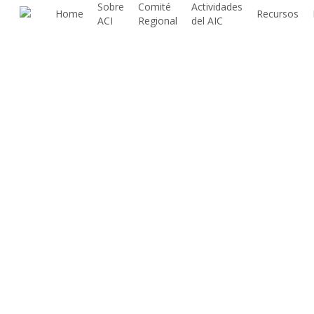
Sobre
Comité
Actividades
Saltar
Home
Recursos
ACI
Regional
del AIC
al
contenido
principal