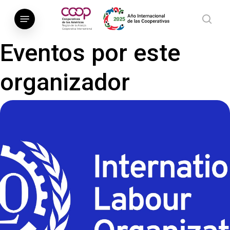
Saltar
Menú
al
busca
contenido
Eventos por este
principal
organizador