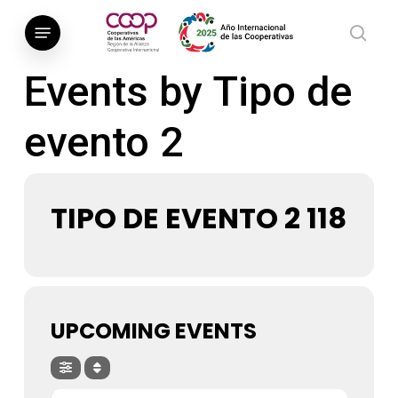
Saltar
Menú
al
busca
contenido
Events by Tipo de
principal
evento 2
TIPO DE EVENTO 2 118
UPCOMING EVENTS