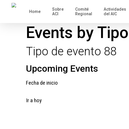
Saltar
Sobre
Comité
Actividades
Home
al
ACI
Regional
del AIC
contenido
Events by Tipo
principal
Tipo de evento 88
Upcoming Events
Fecha de inicio
Ir a hoy