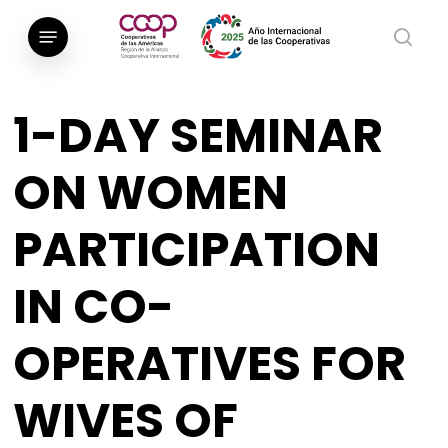
Saltar
Menú
al
busca
contenido
principal
1-DAY SEMINAR
ON WOMEN
PARTICIPATION
IN CO-
OPERATIVES FOR
WIVES OF