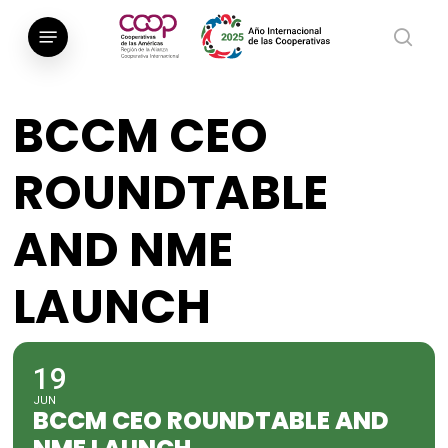
Saltar
Menú
al
busca
contenido
principal
BCCM CEO
ROUNDTABLE
AND NME
LAUNCH
19
JUN
BCCM CEO ROUNDTABLE AND