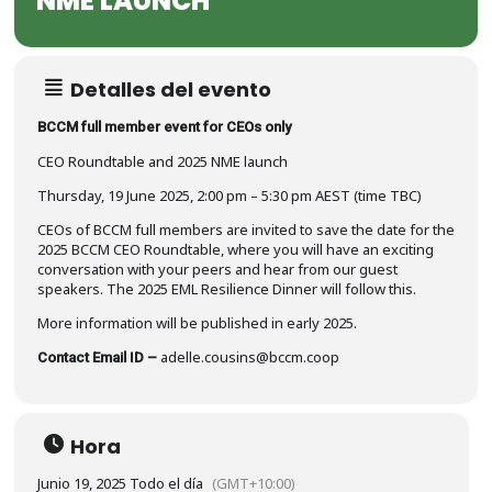
NME LAUNCH
Detalles del evento
BCCM full member event for CEOs only
CEO Roundtable and 2025 NME launch
Thursday, 19 June 2025, 2:00 pm – 5:30 pm AEST (time TBC)
CEOs of BCCM full members are invited to save the date for the
2025 BCCM CEO Roundtable, where you will have an exciting
conversation with your peers and hear from our guest
speakers. The 2025 EML Resilience Dinner will follow this.
More information will be published in early 2025.
adelle.cousins@bccm.coop
Contact Email ID –
Hora
Junio 19, 2025 Todo el día
(GMT+10:00)